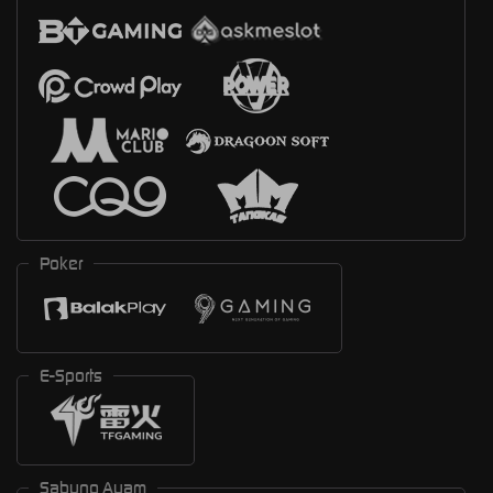
Poker
E-Sports
Sabung Ayam