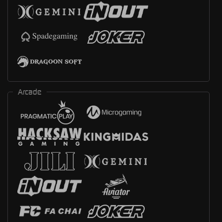
Arcade