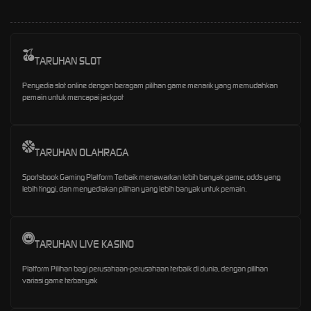
TARUHAN SLOT
Penyedia slot online dengan beragam pilihan game menarik yang memudahkan
pemain untuk mencapai jackpot
TARUHAN OLAHRAGA
Sportsbook Gaming Platform Terbaik menawarkan lebih banyak game, odds yang
lebih tinggi, dan menyediakan pilihan yang lebih banyak untuk pemain.
TARUHAN LIVE KASINO
Platform Pilihan bagi perusahaan-perusahaan terbaik di dunia, dengan pilihan
variasi game terbanyak