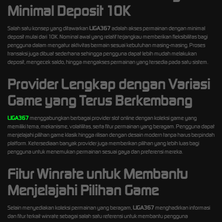
Minimal Deposit 10K
Salah satu konsep yang ditawarkan
LIGA367
adalah akses permainan dengan minimal
deposit mulai dari 10K. Nominal awal yang relatif terjangkau memberikan fleksibilitas bagi
pengguna dalam mengatur aktivitas bermain sesuai kebutuhan masing-masing. Proses
transaksi juga dibuat sederhana sehingga pengguna dapat lebih mudah melakukan
deposit, mengecek saldo, hingga mengakses permainan yang tersedia pada satu sistem.
Provider Lengkap dengan Variasi
Game yang Terus Berkembang
LIGA367
menggabungkan berbagai provider slot online dengan koleksi game yang
memiliki tema, mekanisme, volatilitas, serta fitur permainan yang beragam. Pengguna dapat
menjelajahi pilihan game klasik hingga rilisan dengan desain modern tanpa harus berpindah
platform. Ketersediaan banyak provider juga memberikan pilihan yang lebih luas bagi
pengguna untuk menemukan permainan sesuai gaya dan preferensi mereka.
Fitur Winrate untuk Membantu
Menjelajahi Pilihan Game
Selain menyediakan koleksi permainan yang beragam,
LIGA367
menghadirkan informasi
dan fitur terkait winrate sebagai salah satu referensi untuk membantu pengguna