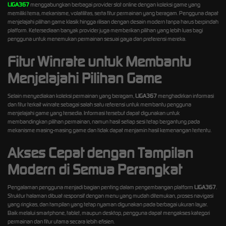
LIGA367
menggabungkan berbagai provider slot online dengan koleksi game yang
memiliki tema, mekanisme, volatilitas, serta fitur permainan yang beragam. Pengguna dapat
menjelajahi pilihan game klasik hingga rilisan dengan desain modern tanpa harus berpindah
platform. Ketersediaan banyak provider juga memberikan pilihan yang lebih luas bagi
pengguna untuk menemukan permainan sesuai gaya dan preferensi mereka.
Fitur Winrate untuk Membantu
Menjelajahi Pilihan Game
Selain menyediakan koleksi permainan yang beragam,
LIGA367
menghadirkan informasi
dan fitur terkait winrate sebagai salah satu referensi untuk membantu pengguna
menjelajahi game yang tersedia. Informasi tersebut dapat digunakan untuk
membandingkan pilihan permainan, namun hasil setiap sesi tetap bergantung pada
mekanisme masing-masing game dan tidak dapat menjamin hasil kemenangan tertentu.
Akses Cepat dengan Tampilan
Modern di Semua Perangkat
Pengalaman pengguna menjadi bagian penting dalam pengembangan platform
LIGA367
.
Struktur halaman dibuat responsif dengan menu yang mudah ditemukan, proses navigasi
yang ringkas, dan tampilan yang tetap nyaman digunakan pada berbagai ukuran layar.
Baik melalui smartphone, tablet, maupun desktop, pengguna dapat mengakses kategori
permainan dan fitur utama secara lebih efisien.