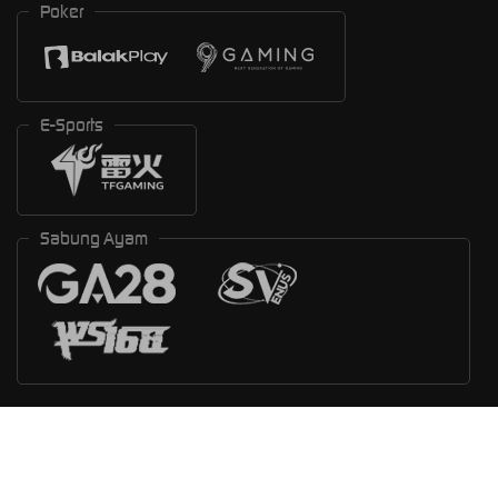
Poker
E-Sports
Sabung Ayam