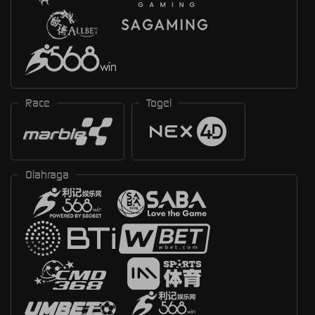
Race
Togel
Olahraga