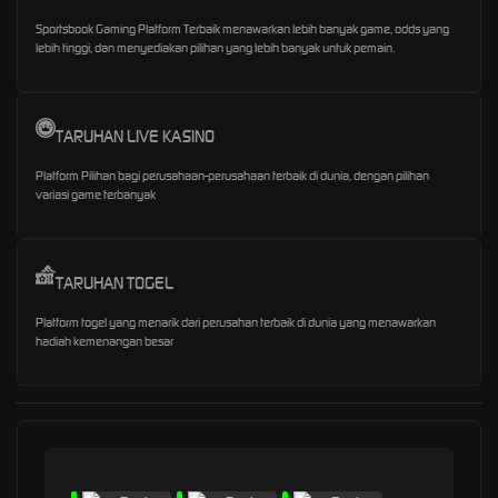
Sportsbook Gaming Platform Terbaik menawarkan lebih banyak game, odds yang
lebih tinggi, dan menyediakan pilihan yang lebih banyak untuk pemain.
TARUHAN LIVE KASINO
Platform Pilihan bagi perusahaan-perusahaan terbaik di dunia, dengan pilihan
variasi game terbanyak
TARUHAN TOGEL
Platform togel yang menarik dari perusahan terbaik di dunia yang menawarkan
hadiah kemenangan besar