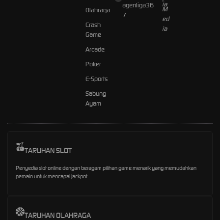
agenliga36
Olahraga
7
Crash
Game
Arcade
Poker
E-Sports
Sabung
Ayam
TARUHAN SLOT
Penyedia slot online dengan beragam pilihan game menarik yang memudahkan
pemain untuk mencapai jackpot
TARUHAN OLAHRAGA