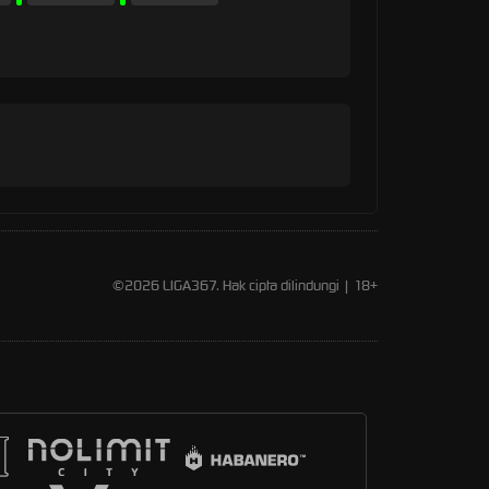
©2026 LIGA367. Hak cipta dilindungi | 18+