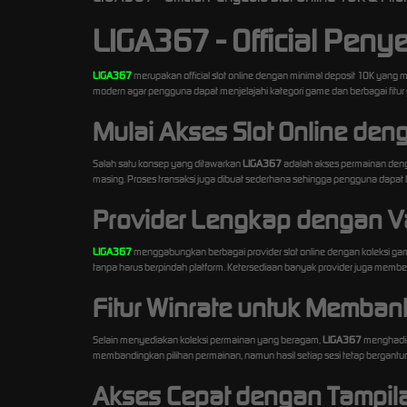
LIGA367 - Official Penye
LIGA367
merupakan official slot online dengan minimal deposit 10K yang 
modern agar pengguna dapat menjelajahi kategori game dan berbagai fitur 
Mulai Akses Slot Online den
Salah satu konsep yang ditawarkan
LIGA367
adalah akses permainan denga
masing. Proses transaksi juga dibuat sederhana sehingga pengguna dapat
Provider Lengkap dengan V
LIGA367
menggabungkan berbagai provider slot online dengan koleksi game
tanpa harus berpindah platform. Ketersediaan banyak provider juga membe
Fitur Winrate untuk Membant
Selain menyediakan koleksi permainan yang beragam,
LIGA367
menghadirk
membandingkan pilihan permainan, namun hasil setiap sesi tetap bergan
Akses Cepat dengan Tampil