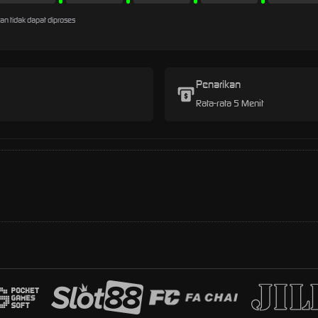
an tidak dapat diproses
Penarikan
Rata-rata 5 Menit