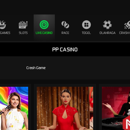
 GAMES
SLOTS
LIVE CASINO
RACE
TOGEL
OLAHRAGA
CRASH
qid****fa Berhasil Withdraw IDR 1.305.000
PP CASINO
Crash Game