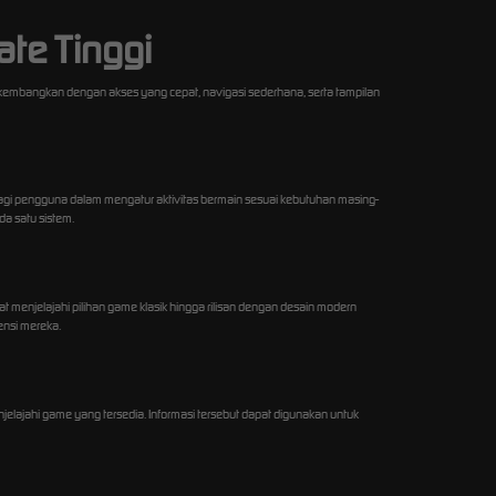
ate Tinggi
dikembangkan dengan akses yang cepat, navigasi sederhana, serta tampilan
 bagi pengguna dalam mengatur aktivitas bermain sesuai kebutuhan masing-
a satu sistem.
 menjelajahi pilihan game klasik hingga rilisan dengan desain modern
ensi mereka.
jelajahi game yang tersedia. Informasi tersebut dapat digunakan untuk