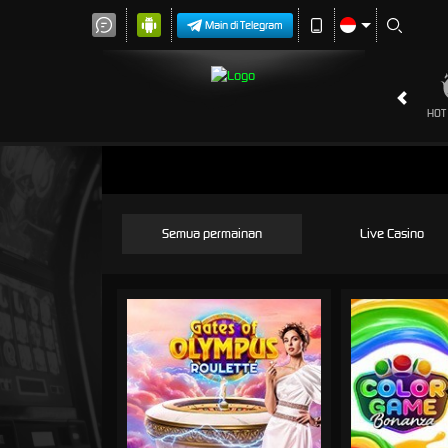
Main di Telegram
HOT
Semua permainan
Live Casino