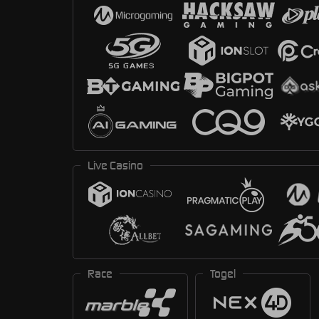
Live Casino
Race
Togel