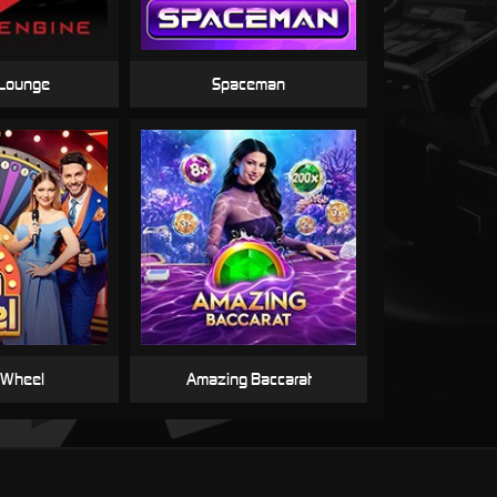
Lounge
Spaceman
Wheel
Amazing Baccarat