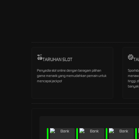
TARUHAN SLOT
TA
Penyedia slot online dengan beragam pilihan
Sportsb
game menarik yang memudahkan pemain untuk
menawar
mencapai jackpot
tinggi,
banyak 