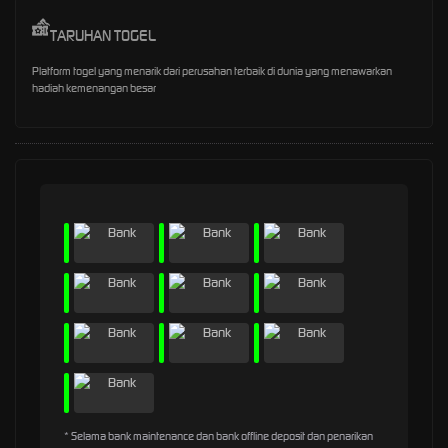
TARUHAN TOGEL
Platform togel yang menarik dari perusahan terbaik di dunia yang menawarkan
hadiah kemenangan besar
* Selama bank maintenance dan bank offline deposit dan penarikan