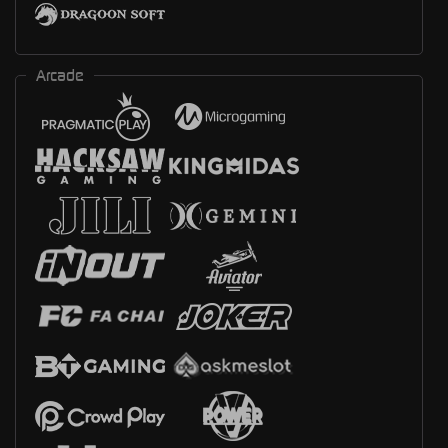
Arcade