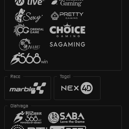
Race
Togel
Olahraga