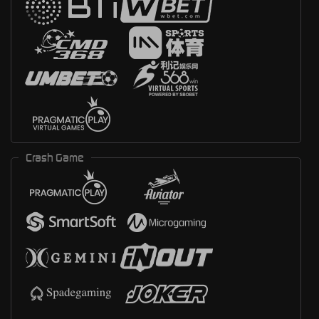
Crash Game