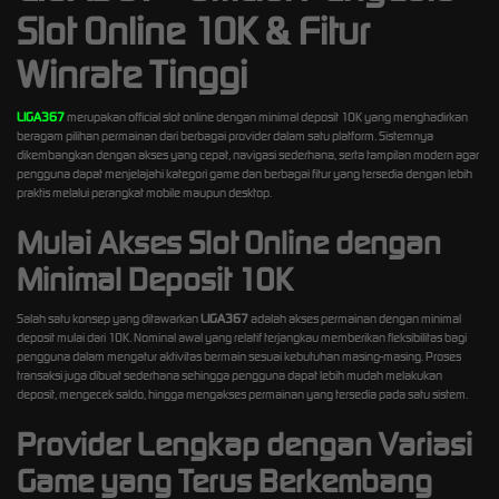
Slot Online 10K & Fitur
Winrate Tinggi
LIGA367
merupakan official slot online dengan minimal deposit 10K yang menghadirkan
beragam pilihan permainan dari berbagai provider dalam satu platform. Sistemnya
dikembangkan dengan akses yang cepat, navigasi sederhana, serta tampilan modern agar
pengguna dapat menjelajahi kategori game dan berbagai fitur yang tersedia dengan lebih
praktis melalui perangkat mobile maupun desktop.
Mulai Akses Slot Online dengan
Minimal Deposit 10K
Salah satu konsep yang ditawarkan
LIGA367
adalah akses permainan dengan minimal
deposit mulai dari 10K. Nominal awal yang relatif terjangkau memberikan fleksibilitas bagi
pengguna dalam mengatur aktivitas bermain sesuai kebutuhan masing-masing. Proses
transaksi juga dibuat sederhana sehingga pengguna dapat lebih mudah melakukan
deposit, mengecek saldo, hingga mengakses permainan yang tersedia pada satu sistem.
Provider Lengkap dengan Variasi
Game yang Terus Berkembang