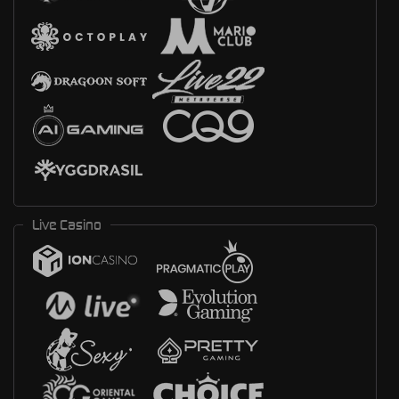
Live Casino