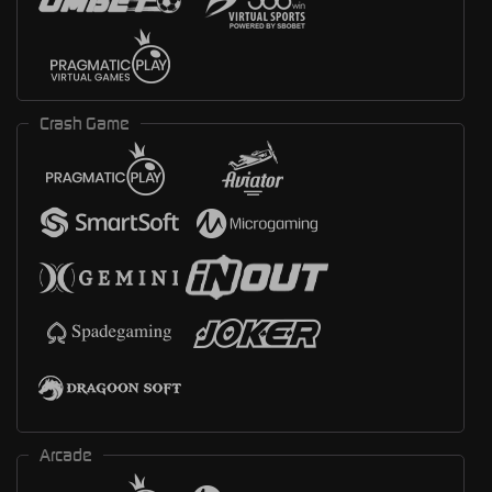
Crash Game
Arcade