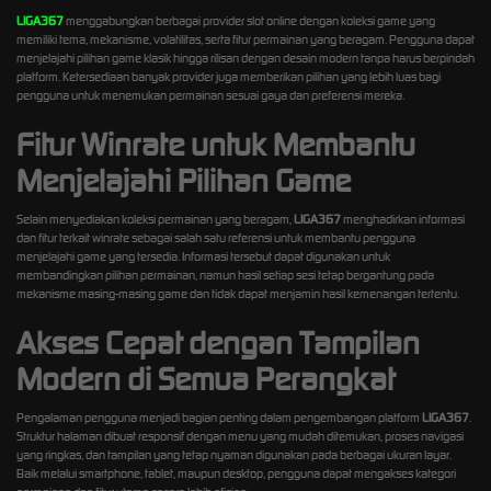
LIGA367
menggabungkan berbagai provider slot online dengan koleksi game yang
memiliki tema, mekanisme, volatilitas, serta fitur permainan yang beragam. Pengguna dapat
menjelajahi pilihan game klasik hingga rilisan dengan desain modern tanpa harus berpindah
platform. Ketersediaan banyak provider juga memberikan pilihan yang lebih luas bagi
pengguna untuk menemukan permainan sesuai gaya dan preferensi mereka.
Fitur Winrate untuk Membantu
Menjelajahi Pilihan Game
Selain menyediakan koleksi permainan yang beragam,
LIGA367
menghadirkan informasi
dan fitur terkait winrate sebagai salah satu referensi untuk membantu pengguna
menjelajahi game yang tersedia. Informasi tersebut dapat digunakan untuk
membandingkan pilihan permainan, namun hasil setiap sesi tetap bergantung pada
mekanisme masing-masing game dan tidak dapat menjamin hasil kemenangan tertentu.
Akses Cepat dengan Tampilan
Modern di Semua Perangkat
Pengalaman pengguna menjadi bagian penting dalam pengembangan platform
LIGA367
.
Struktur halaman dibuat responsif dengan menu yang mudah ditemukan, proses navigasi
yang ringkas, dan tampilan yang tetap nyaman digunakan pada berbagai ukuran layar.
Baik melalui smartphone, tablet, maupun desktop, pengguna dapat mengakses kategori