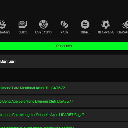
 GAMES
SLOTS
LIVE CASINO
RACE
TOGEL
OLAHRAGA
CRASH
rim****38 Berhasil Withdraw IDR 1.035.000
Pusat Info
 Bantuan
gaimana Cara Membuat Akun Di LIGA367?
a Uang Apa Saja Yang Diterima Oleh LIGA367?
gaimana Cara Menyetor Dana Ke Akun LIGA367 Saya?