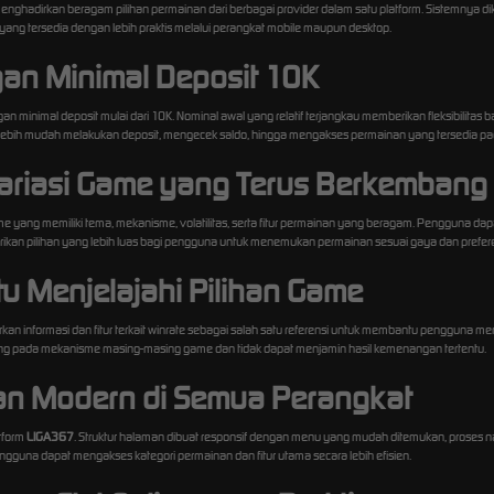
menghadirkan beragam pilihan permainan dari berbagai provider dalam satu platform. Sistemnya 
yang tersedia dengan lebih praktis melalui perangkat mobile maupun desktop.
gan Minimal Deposit 10K
n minimal deposit mulai dari 10K. Nominal awal yang relatif terjangkau memberikan fleksibilitas
 lebih mudah melakukan deposit, mengecek saldo, hingga mengakses permainan yang tersedia pad
ariasi Game yang Terus Berkembang
 yang memiliki tema, mekanisme, volatilitas, serta fitur permainan yang beragam. Pengguna dapat
rikan pilihan yang lebih luas bagi pengguna untuk menemukan permainan sesuai gaya dan prefer
u Menjelajahi Pilihan Game
an informasi dan fitur terkait winrate sebagai salah satu referensi untuk membantu pengguna men
tung pada mekanisme masing-masing game dan tidak dapat menjamin hasil kemenangan tertentu.
an Modern di Semua Perangkat
tform
LIGA367
. Struktur halaman dibuat responsif dengan menu yang mudah ditemukan, proses n
engguna dapat mengakses kategori permainan dan fitur utama secara lebih efisien.