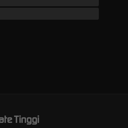
ate Tinggi