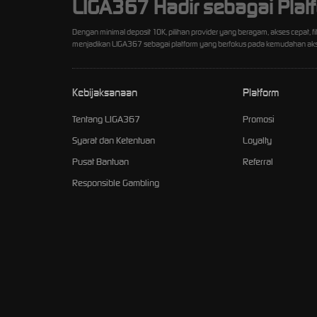
LIGA367 Hadir sebagai Platf
Dengan minimal deposit 10K, pilihan provider yang beragam, akses cepat, fi
menjadikan LIGA367 sebagai platform yang berfokus pada kemudahan akses
Kebijaksanaan
Platform
Tentang LIGA367
Promosi
Syarat dan Ketentuan
Loyalty
Pusat Bantuan
Referral
Responsible Gambling