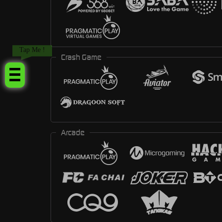
Tap Me !
Crash Game
Arcade