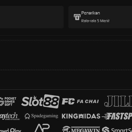
Penarikan
Rata-rata 5 Menit