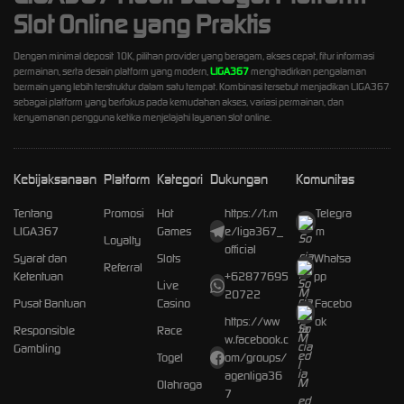
Slot Online yang Praktis
Dengan minimal deposit 10K, pilihan provider yang beragam, akses cepat, fitur informasi
permainan, serta desain platform yang modern,
LIGA367
menghadirkan pengalaman
bermain yang lebih terstruktur dalam satu tempat. Kombinasi tersebut menjadikan LIGA367
sebagai platform yang berfokus pada kemudahan akses, variasi permainan, dan
kenyamanan pengguna ketika menjelajahi layanan slot online.
Kebijaksanaan
Platform
Kategori
Dukungan
Komunitas
Tentang
Promosi
Hot
https://t.m
Telegra
LIGA367
Games
e/liga367_
m
Loyalty
official
Syarat dan
Slots
Whatsa
Referral
Ketentuan
+62877695
pp
Live
20722
Pusat Bantuan
Casino
Facebo
https://ww
ok
Responsible
Race
w.facebook.c
Gambling
Togel
om/groups/
agenliga36
Olahraga
7