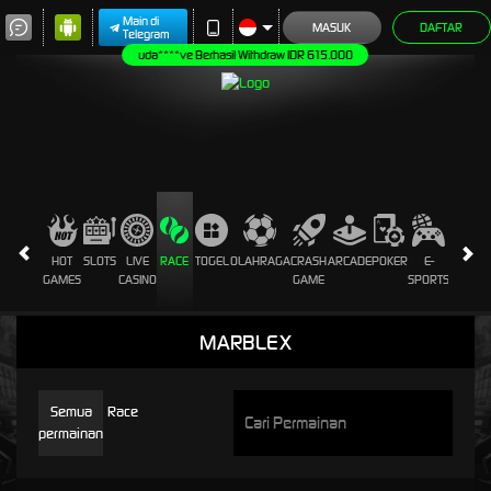
Main di
MASUK
DAFTAR
Telegram
uda****ve Berhasil Withdraw IDR 615.000
HOT
SLOTS
LIVE
RACE
TOGEL
OLAHRAGA
CRASH
ARCADE
POKER
E-
SABUN
GAMES
CASINO
GAME
SPORTS
AYAM
MARBLEX
Semua
Race
permainan