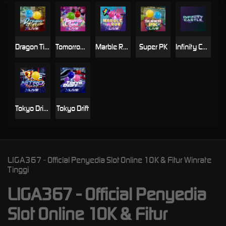
Dragon Tiger
Tomorrow land
Marble Run
Super PK
Infinity Castle
Tokyo Drift Nitro
Tokyo Drift
LIGA367 - Official Penyedia Slot Online 10K & Fitur Winrate
Tinggi
LIGA367 - Official Penyedia
Slot Online 10K & Fitur