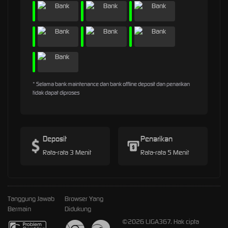
* Selama bank maintenance dan bank offline deposit dan penarikan
tidak dapat diproses
Deposit
Penarikan
Rata-rata 3 Menit
Rata-rata 5 Menit
Tanggung Jawab
Browser Yang
Bermain
Didukung
©2026 LIGA367. Hak cipta