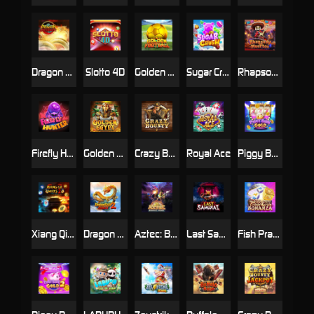
Dragon Chi’s Quest
Slotto 4D
Golden Football
Sugar Crush
Rhapsody of Muertos
Firefly Hunter
Golden Egypt
Crazy Bounty
Royal Ace
Piggy Bank Gold
Xiang Qi Ways 2
Dragon Chi's Quest 2
Aztec: Bonus Hunt
Last Samurai
Fish Prawn Crab Bonanza