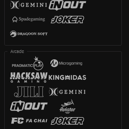
Arcade