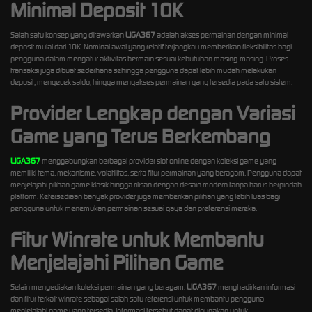
Minimal Deposit 10K
Salah satu konsep yang ditawarkan
LIGA367
adalah akses permainan dengan minimal
deposit mulai dari 10K. Nominal awal yang relatif terjangkau memberikan fleksibilitas bagi
pengguna dalam mengatur aktivitas bermain sesuai kebutuhan masing-masing. Proses
transaksi juga dibuat sederhana sehingga pengguna dapat lebih mudah melakukan
deposit, mengecek saldo, hingga mengakses permainan yang tersedia pada satu sistem.
Provider Lengkap dengan Variasi
Game yang Terus Berkembang
LIGA367
menggabungkan berbagai provider slot online dengan koleksi game yang
memiliki tema, mekanisme, volatilitas, serta fitur permainan yang beragam. Pengguna dapat
menjelajahi pilihan game klasik hingga rilisan dengan desain modern tanpa harus berpindah
platform. Ketersediaan banyak provider juga memberikan pilihan yang lebih luas bagi
pengguna untuk menemukan permainan sesuai gaya dan preferensi mereka.
Fitur Winrate untuk Membantu
Menjelajahi Pilihan Game
Selain menyediakan koleksi permainan yang beragam,
LIGA367
menghadirkan informasi
dan fitur terkait winrate sebagai salah satu referensi untuk membantu pengguna
menjelajahi game yang tersedia. Informasi tersebut dapat digunakan untuk