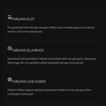
TARUHAN SLOT
Penyedia slot online dengan beragam pilihan game menarik yang memudahkan
pemain untuk mencapai jackpot
TARUHAN OLAHRAGA
Sportsbook Gaming Platform Terbaik menawarkan lebih banyak game, odds yang
lebih tinggi, dan menyediakan pilihan yang lebih banyak untuk pemain.
TARUHAN LIVE KASINO
Platform Pilihan bagi perusahaan-perusahaan terbaik di dunia, dengan pilihan
variasi game terbanyak