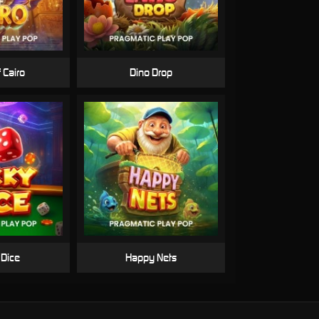
 Cairo
Dino Drop
 Dice
Happy Nets