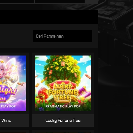
IDR
1,938,000.00
Gates of Olympus 1000
boci****0
IDR
1,935,900.00
Gates of Olympus™
boci****0
IDR
1,685,400.00
Gates of Olympus™
yudhi****3
IDR
1,550,000.00
Christmas Carol Megaways
dukuhti****2
IDR
1,211,200.00
Gates of Olympus 1000
agung****k
IDR
1,171,100.00
Gates of Olympus 1000
t Wins
Lucky Fortune Tree
tas****1
IDR
1,135,200.00