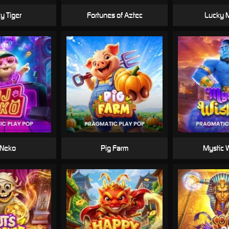
y Tiger
Fortunes of Aztec
Lucky 
 Neko
Pig Farm
Mystic 