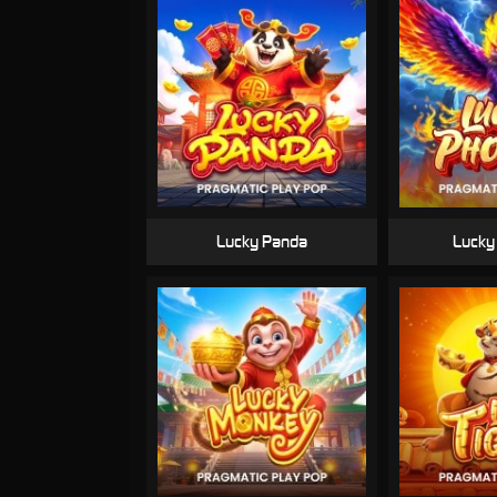
Lucky Panda
Lucky