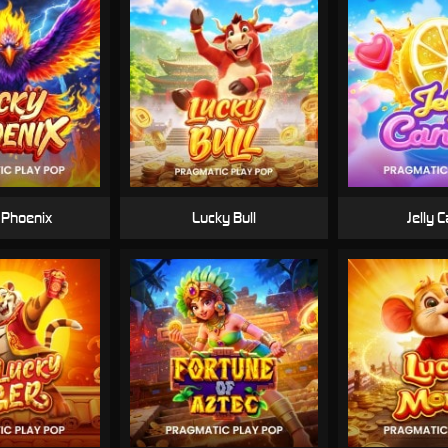
 Phoenix
Lucky Bull
Jelly 