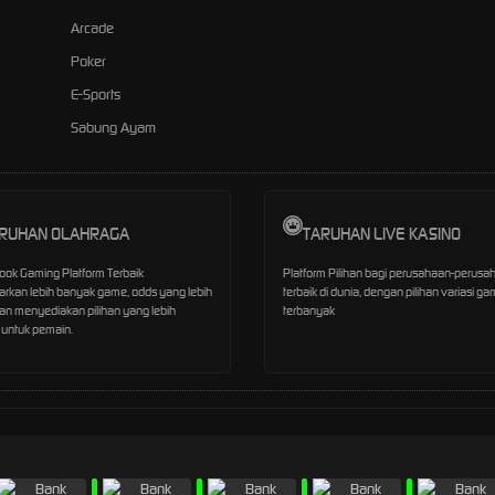
Arcade
Poker
E-Sports
Sabung Ayam
RUHAN OLAHRAGA
TARUHAN LIVE KASINO
ook Gaming Platform Terbaik
Platform Pilihan bagi perusahaan-perusa
kan lebih banyak game, odds yang lebih
terbaik di dunia, dengan pilihan variasi g
 dan menyediakan pilihan yang lebih
terbanyak
untuk pemain.