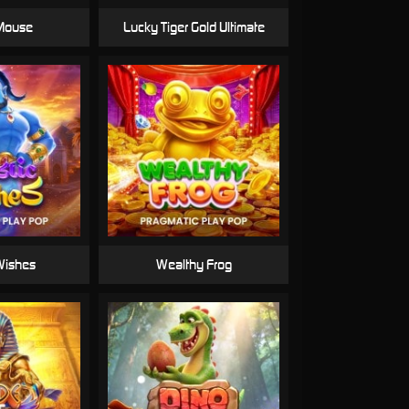
Mouse
Lucky Tiger Gold Ultimate
Wishes
Wealthy Frog