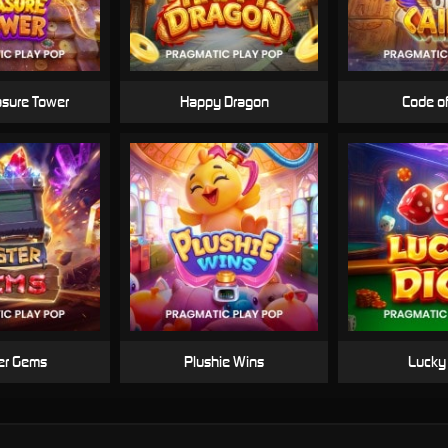
asure Tower
Happy Dragon
Code of
er Gems
Plushie Wins
Lucky