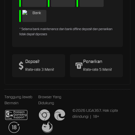
* Selama bank maintenance dan bank offline deposit dan penarikan
tidak dapat diproses
Deposit
Penarikan
Rata-rata 3 Menit
Rata-rata 5 Menit
Tanggung Jawab
Browser Yang
Bermain
Didukung
©2026 LIGA367. Hak cipta
dilindungi | 18+