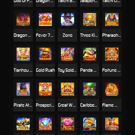
God Of Fortune
Dragon Tiles
Taichi Boy
Jalapeno Burst
Taichi Lion Dance
Dragon Treasure
Fever 777
Zorro
Three Kings
Pharaoh Treasures
Tianhou Mazu
Gold Rush
Toy Soldiers
Panda Warrior
Fortune Gate
Pirate Attack
Prosperity 168
Great Wealth
Caribbean Treasure
Flame Wolves