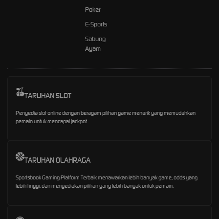
Poker
E-Sports
Sabung
Ayam
TARUHAN SLOT
Penyedia slot online dengan beragam pilihan game menarik yang memudahkan
pemain untuk mencapai jackpot
TARUHAN OLAHRAGA
Sportsbook Gaming Platform Terbaik menawarkan lebih banyak game, odds yang
lebih tinggi, dan menyediakan pilihan yang lebih banyak untuk pemain.