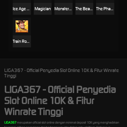
Ice Age Mammoths
Magician
Monster Pop
The Beauties
The Pharaoh
Train Robber
LIGA367 - Official Penyedia Slot Online 10K & Fitur Winrate
Tinggi
LIGA367 - Official Penyedia
Slot Online 10K & Fitur
Winrate Tinggi
LIGA367
merupakan official slot online dengan minimal deposit 10K yang menghadirkan