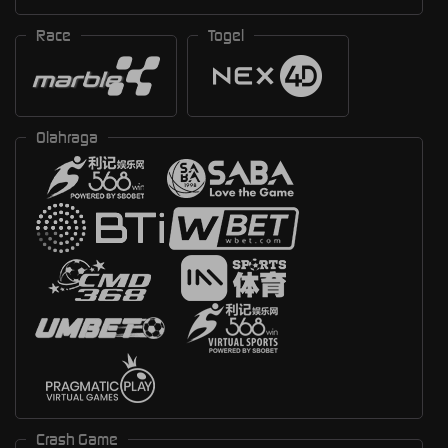
Race
Togel
Olahraga
Crash Game