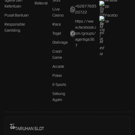
Syarat dan
Slots
Whatsa
Referral
Ketentuan
+62877695
pp
Live
20722
Pusat Bantuan
Casino
Facebo
https://ww
ok
Responsible
Race
w.facebook.c
Gambling
Togel
om/groups/
agenliga36
Olahraga
7
Crash
Game
Arcade
Poker
E-Sports
Sabung
Ayam
TARUHAN SLOT