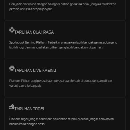
Penyedia slot online dengan beragam pilihan game menarik yang memudahkan
pemain untuk mencapai jackpot
TARUHAN OLAHRAGA
Sportsbook Gaming Platform Terbaik menawarkan lebih banyak game, odds yang
lebih tinggi, dan menyediakan pilihan yang lebih banyak untuk pemain.
TARUHAN LIVE KASINO
Platform Pilihan bagi perusahaan-perusahaan terbaik di dunia, dengan pilihan
variasi game terbanyak
TARUHAN TOGEL
Platform togel yang menarik dari perusahan terbaik di dunia yang menawarkan
hadiah kemenangan besar