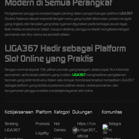
Modern di Semua Perangkat
Pengalaman pengguna menjadi bagian penting dalam pengembangan platform
LIGA367
.
Struktur halaman dibuat responsif dengan menu yang mudah ditemukan, proses navigasi
yang ringkas, dan tampilan yang tetap nyaman digunakan pada berbagai ukuran layar.
Baik melalui smartphone, tablet, maupun desktop, pengguna dapat mengakses kategori
permainan dan fitur utama secara lebih efisien.
LIGA367 Hadir sebagai Platform
Slot Online yang Praktis
Dengan minimal deposit 10K, pilihan provider yang beragam, akses cepat, fitur informasi
permainan, serta desain platform yang modern,
LIGA367
menghadirkan pengalaman
bermain yang lebih terstruktur dalam satu tempat. Kombinasi tersebut menjadikan LIGA367
sebagai platform yang berfokus pada kemudahan akses, variasi permainan, dan
kenyamanan pengguna ketika menjelajahi layanan slot online.
Kebijaksanaan
Platform
Kategori
Dukungan
Komunitas
Tentang
Promosi
Hot
https://t.m
Telegra
LIGA367
Games
e/liga367_
m
Loyalty
official