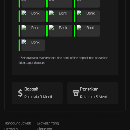
* Selama bank maintenance dan bank offline deposit dan penarikan
tidak dapat diproses
Deposit
Penarikan
Rata-rata 3 Menit
Rata-rata 5 Menit
Tanggung Jawab
Browser Yang
Bermain
Didukung