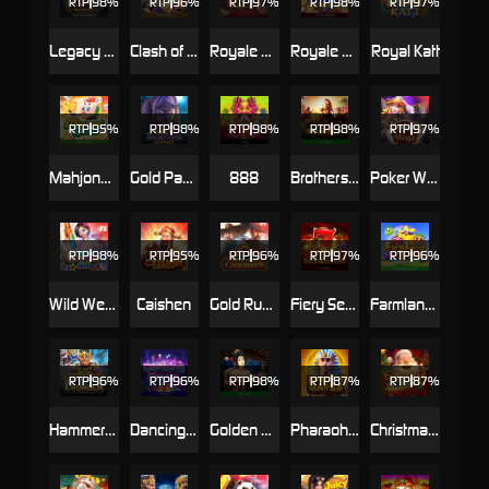
RTP
98%
RTP
96%
RTP
97%
RTP
98%
RTP
97%
Legacy of Kong Maxways
Clash of the Giants
Royale House
Royale Vegas
Royal Katt
RTP
95%
RTP
98%
RTP
98%
RTP
98%
RTP
97%
Mahjong Riches
Gold Panther Maxways
888
Brothers kingdom
Poker Ways
RTP
98%
RTP
95%
RTP
96%
RTP
97%
RTP
96%
Wild Wet Win
Caishen
Gold Rush Cowboys
Fiery Sevens
Farmland Frenzy Maxways
RTP
96%
RTP
96%
RTP
98%
RTP
87%
RTP
87%
Hammer of Thunder
Dancing Fever
Golden Lotus SE
Pharaoh Gates
Christmas Tree of Wonders