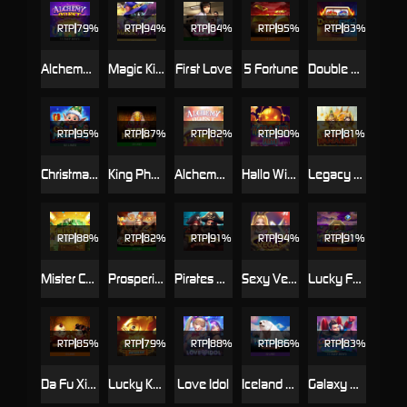
RTP
79%
RTP
94%
RTP
84%
RTP
95%
RTP
83%
Alchemy Quest Level Up
Magic Kitty
First Love
5 Fortune
Double Flame
RTP
95%
RTP
87%
RTP
82%
RTP
90%
RTP
81%
Christmas Miracles
King Pharaoh
Alchemy Quest Jackpot
Hallo Win Party
Legacy of Ramakien
RTP
88%
RTP
82%
RTP
91%
RTP
94%
RTP
91%
Mister Cashmore
Prosperity Gods
Pirates Gold Rush
Sexy Vegas
Lucky Feng Shui
RTP
85%
RTP
79%
RTP
88%
RTP
86%
RTP
83%
Da Fu Xiao Fu
Lucky Koi Exclusive
Love Idol
Iceland SA
Galaxy Guardian