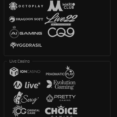
Live Casino