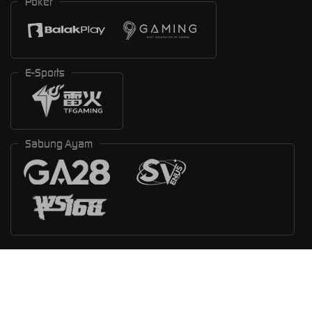
Poker
E-Sports
Sabung Ayam