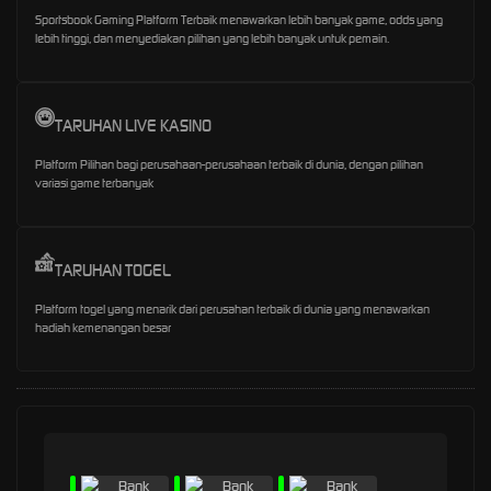
Sportsbook Gaming Platform Terbaik menawarkan lebih banyak game, odds yang
lebih tinggi, dan menyediakan pilihan yang lebih banyak untuk pemain.
TARUHAN LIVE KASINO
Platform Pilihan bagi perusahaan-perusahaan terbaik di dunia, dengan pilihan
variasi game terbanyak
TARUHAN TOGEL
Platform togel yang menarik dari perusahan terbaik di dunia yang menawarkan
hadiah kemenangan besar