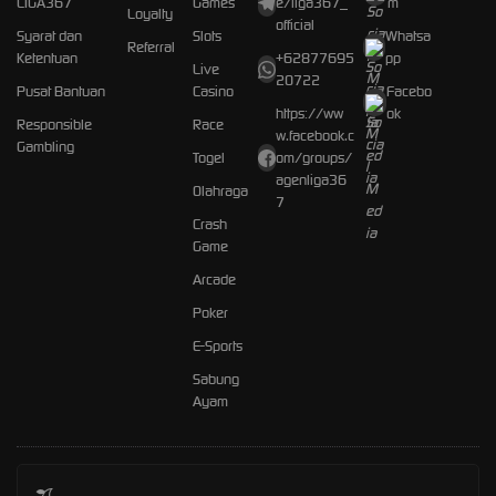
LIGA367
Games
e/liga367_
m
Loyalty
official
Syarat dan
Slots
Whatsa
Referral
Ketentuan
+62877695
pp
Live
20722
Pusat Bantuan
Casino
Facebo
https://ww
ok
Responsible
Race
w.facebook.c
Gambling
Togel
om/groups/
agenliga36
Olahraga
7
Crash
Game
Arcade
Poker
E-Sports
Sabung
Ayam