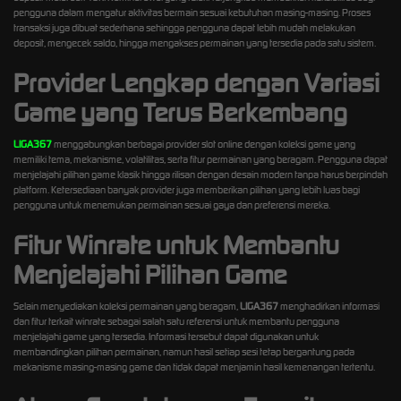
pengguna dalam mengatur aktivitas bermain sesuai kebutuhan masing-masing. Proses
transaksi juga dibuat sederhana sehingga pengguna dapat lebih mudah melakukan
deposit, mengecek saldo, hingga mengakses permainan yang tersedia pada satu sistem.
Provider Lengkap dengan Variasi
Game yang Terus Berkembang
LIGA367
menggabungkan berbagai provider slot online dengan koleksi game yang
memiliki tema, mekanisme, volatilitas, serta fitur permainan yang beragam. Pengguna dapat
menjelajahi pilihan game klasik hingga rilisan dengan desain modern tanpa harus berpindah
platform. Ketersediaan banyak provider juga memberikan pilihan yang lebih luas bagi
pengguna untuk menemukan permainan sesuai gaya dan preferensi mereka.
Fitur Winrate untuk Membantu
Menjelajahi Pilihan Game
Selain menyediakan koleksi permainan yang beragam,
LIGA367
menghadirkan informasi
dan fitur terkait winrate sebagai salah satu referensi untuk membantu pengguna
menjelajahi game yang tersedia. Informasi tersebut dapat digunakan untuk
membandingkan pilihan permainan, namun hasil setiap sesi tetap bergantung pada
mekanisme masing-masing game dan tidak dapat menjamin hasil kemenangan tertentu.