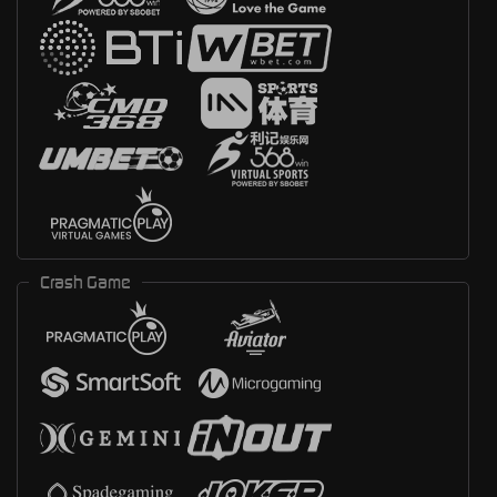
Crash Game